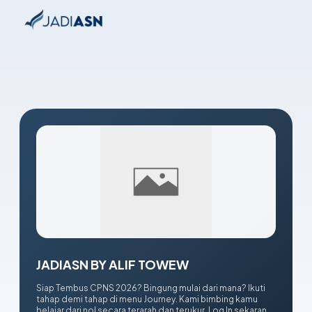
JADIASN BY ALIF TOWEW
Siap Tembus CPNS 2026? Bingung mulai dari mana? Ikuti
tahap demi tahap di menu Journey. Kami bimbing kamu
belajar dari nol secara terarah dan terukur. Log In sekarang